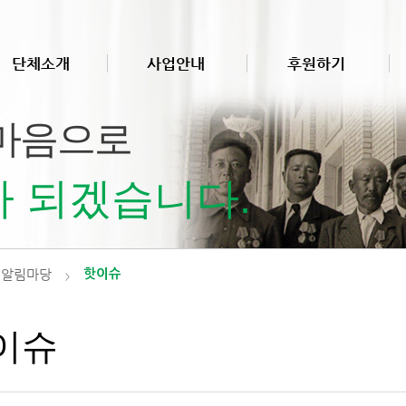
1
번
이
미
단체소개
사업안내
후원하기
지
 마음으로
 되겠습니다.
알림마당
핫이슈
>
이슈