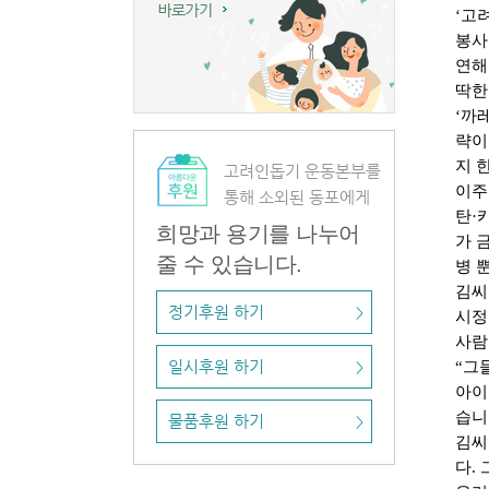
‘고
봉사
연해
딱한
‘까
략이
지 
고려인돕기 운동본부를
이주
통해 소외된 동포에게
탄·
희망과 용기를 나누어
가 
줄 수 있습니다.
병 
김씨
정기후원 하기
>
시정
사람
일시후원 하기
“그
>
아이
습니
물품후원 하기
>
김씨
다.