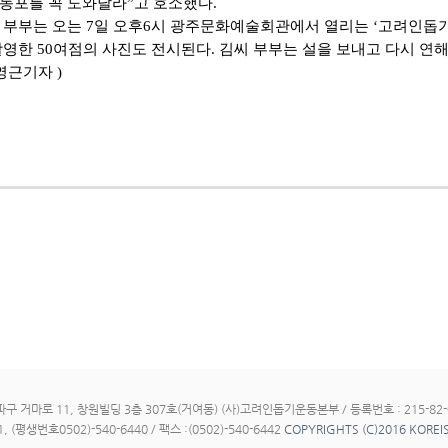
동포를 꼭 도와달라”고 호소했다.
 부부는 오는 7일 오후6시 광주문화예술회관에서 열리는 ‘고려인돕기
촬영한 50여점의 사진도 전시된다. 김씨 부부는 설을 보내고 다시 연해주로 
영근기자 )
구 거마로 11, 창원빌딩 3층 307호(거여동) (사)고려인돕기운동본부 / 등록번호 : 215-82-
1, (평생번호0502)-540-6440 / 팩스 :(0502)-540-6442
COPYRIGHTS (C)2016 KOREIS