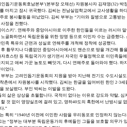
려인돕기운동회호남본부’(본부장 오채선) 자원봉사자 김재영(32)·박정
를 마치고 잠시 귀국했다. 김씨는 전남실업학교에서 교사생활을 하다
주로 봉사활동을 떠났었다. 김씨 부부는 “기아와 질병으로 고통받는
 사정을 전했다.
레이스키’. 연해주와 중앙아시아로 이주한 한인들을 이르는 러시아 말
 노골화하면서 독립운동을 위한 망명 등으로 이민자 수는 급증했다.
한민족 특유의 근면과 성실로 연해주를 개척해 정착에 성공했다.
 후 황무지나 다름없던 중앙아시아에서도 맨손으로 땅을 개간해 틀을 
카자흐스탄 등 독립국가가 생기면서 자국민 우월정책으로 이민족들에 
금지되고 애써 가꾼 농토도 빼앗겨, 다시 연해주로 돌아와야 했다. 하
뿐이었다.
 부부는 고려인돕기운동회의 지원을 받아 지난해 전기도 수도시설도
착촌에서 자원봉사를 시작했다. 김씨는 한글을 잃어버린 한인 2·3세
을 보살폈다. 부인 박씨는 이발을 도왔다.
들의 삶은 상상을 초월합니다. 국적이 없다는 이유로 강도와 약탈, 심
 할 것 없이 영양실조에 걸려 있고, 영하40도의 혹한에서 난방시설 
다.”
는 특히 “1940년 이전에 이민한 사람을 우리동포로 인정하지 않는
 그는 “정부는 대부분 독립운동가의 후예들인 그들을 보호할 의무가 있