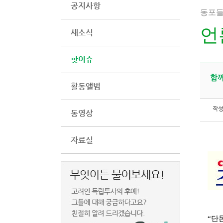
공지사항
동포들
언
새소식
핫이슈
함께
활동앨범
작
동영상
자료실
“단