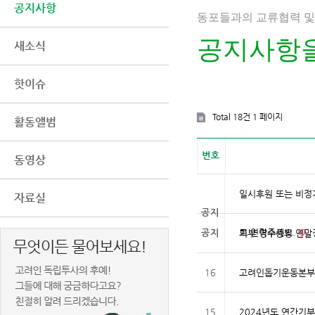
공지사항
동포들과의 교류협력 및
공지사항을
새소식
핫이슈
Total 18건
1 페이지
활동앨범
번호
동영상
일시후원 또는 비정
자료실
공지
로 연락주세요.
기부 영수증빙 연말
공지
16
고려인돕기운동본부 
15
2024년도 연간기