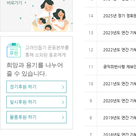
14
2025년 정기 정회
13
2023년도 연간 기
고려인돕기 운동본부를
12
2022년도 연간 기
통해 소외된 동포에게
희망과 용기를 나누어
11
공익위반사항 제보
줄 수 있습니다.
10
2021년도 연간 기
정기후원 하기
>
9
2020년도 연간 기
일시후원 하기
>
물품후원 하기
>
8
2019년도 연간 기
7
2018년도 연간 