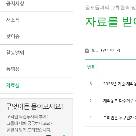
공지사항
동포들과의 교류협력 및
자료를 받
새소식
핫이슈
Total 3건
1 페이지
활동앨범
번호
동영상
3
2023년 기준 재외
자료실
2
재외동포 다수거주 국
1
고려인은 누구인가 